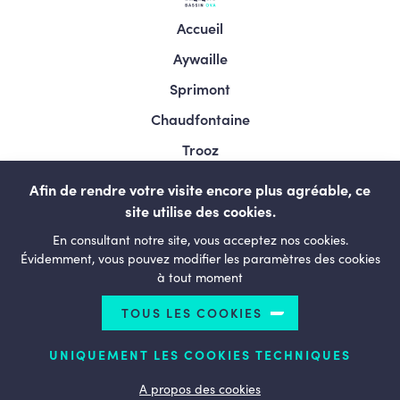
Accueil
Aywaille
Sprimont
Chaudfontaine
Trooz
Esneux
Afin de rendre votre visite encore plus agréable, ce
Comblain-au-pont
site utilise des cookies.
En consultant notre site, vous acceptez nos cookies.
Neupré
Évidemment, vous pouvez modifier les paramètres des cookies
Bassin de vie
à tout moment
Le Mouvement
TOUS LES COOKIES
LESENGAGÉS.BE
UNIQUEMENT LES COOKIES TECHNIQUES
A propos des cookies