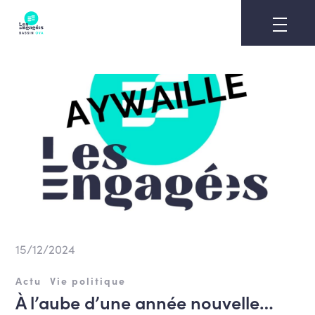
Skip
to
content
15/12/2024
Actu
Vie politique
À l’aube d’une année nouvelle…