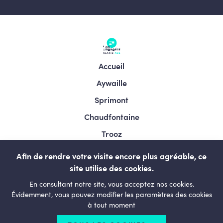
Accueil
Aywaille
Sprimont
Chaudfontaine
Trooz
Esneux
Afin de rendre votre visite encore plus agréable, ce
Comblain-au-pont
site utilise des cookies.
En consultant notre site, vous acceptez nos cookies.
Neupré
Évidemment, vous pouvez modifier les paramètres des cookies
Bassin de vie
à tout moment
Le Mouvement