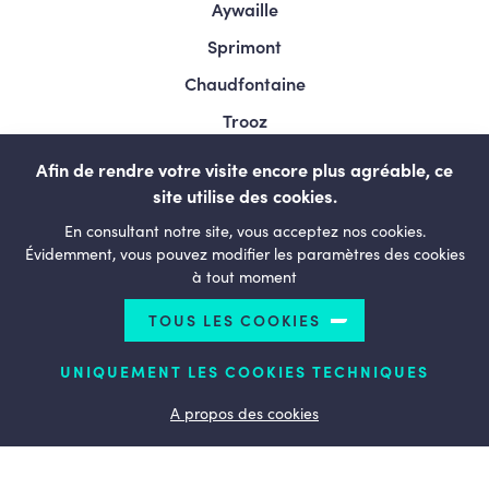
Aywaille
Sprimont
Chaudfontaine
Trooz
Esneux
Afin de rendre votre visite encore plus agréable, ce
Comblain-au-pont
site utilise des cookies.
En consultant notre site, vous acceptez nos cookies.
Neupré
Évidemment, vous pouvez modifier les paramètres des cookies
Bassin de vie
à tout moment
Le Mouvement
TOUS LES COOKIES
LESENGAGÉS.BE
UNIQUEMENT LES COOKIES TECHNIQUES
A propos des cookies
© Copyright 2026 Bassin OVA - All rights reserved
Termes et conditions
Politique de confidentialité
Politique d’utilisation des cookies