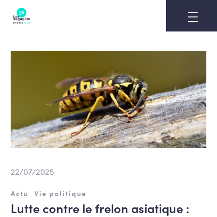
Skip
to
content
22/07/2025
Actu
Vie politique
Lutte contre le frelon asiatique :