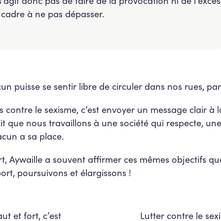
e s’agit donc pas de faire de la provocation ni de l’excè
 cadre à ne pas dépasser.
un puisse se sentir libre de circuler dans nos rues, parc
s contre le sexisme, c’est envoyer un message clair à 
it que nous travaillons à une société qui respecte, une
acun a sa place.
, Aywaille a souvent affirmer ces mêmes objectifs que
ort, poursuivons et élargissons !
ut et fort, c’est
Lutter contre le sex