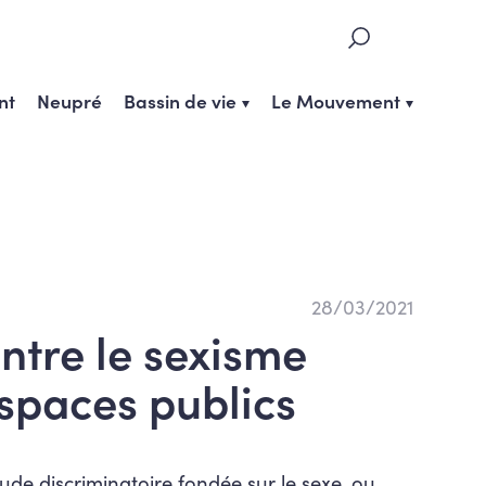
nt
Neupré
Bassin de vie
Le Mouvement
28/03/2021
ntre le sexisme
espaces publics
tude discriminatoire fondée sur le sexe, ou,