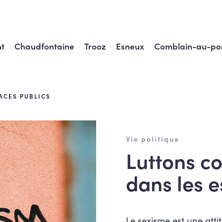
t
Chaudfontaine
Trooz
Esneux
Comblain-au-po
ACES PUBLICS
Vie politique
Luttons co
dans les 
Le sexisme est une atti