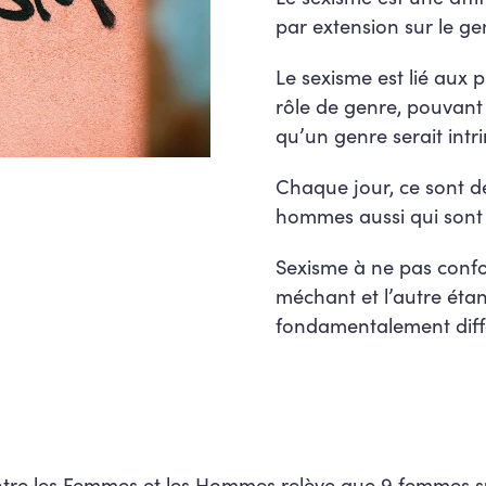
par extension sur le ge
Le sexisme est lié aux 
rôle de genre, pouvan
qu’un genre serait intr
Chaque jour, ce sont d
hommes aussi qui sont 
Sexisme à ne pas confon
méchant et l’autre étant
fondamentalement diff
é entre les Femmes et les Hommes relève que 9 femmes s