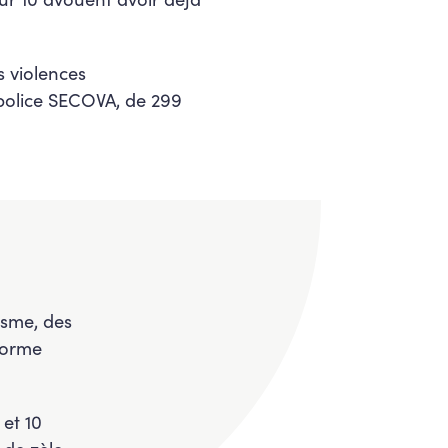
 violences
 police SECOVA, de 299
xisme, des
iforme
 et 10