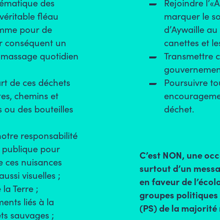
lématique des
Rejoindre l’«
véritable fléau
marquer le s
mme pour de
d’Aywaille au
r conséquent un
canettes et le
ramassage quotidien
Transmettre c
gouvernements
rt de ces déchets
Poursuivre tou
tes, chemins et
encouragemen
s ou des bouteilles
déchet.
notre responsabilité
é publique pour
C’est NON, une occ
e ces nuisances
surtout d’un messa
ssi visuelles ;
en faveur de l’écol
 la Terre ;
groupes politiques
ents liés à la
(PS) de la majorité
ts sauvages ;