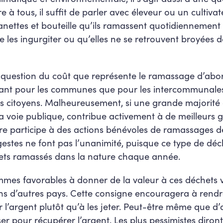
e à tous, il suffit de parler avec éleveur ou un cultiva
ettes et bouteille qu’ils ramassent quotidiennement
 les ingurgiter ou qu’elles ne se retrouvent broyées d
t question du coût que représente le ramassage d’abord
tant pour les communes que pour les intercommunales 
es citoyens. Malheureusement, si une grande majorité d
r la voie publique, contribue activement à de meilleurs 
e participe à des actions bénévoles de ramassages de
estes ne font pas l’unanimité, puisque ce type de dé
ets ramassés dans la nature chaque année.
mmes favorables à donner de la valeur à ces déchets
ns d’autres pays. Cette consigne encouragera à rendre
 l’argent plutôt qu’à les jeter. Peut-être même que d’
 pour récupérer l’argent. Les plus pessimistes diront 