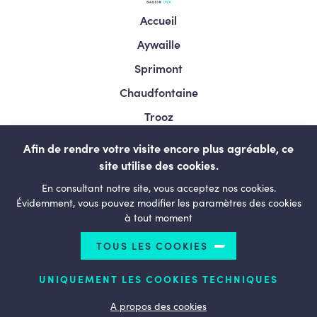
Accueil
Aywaille
Sprimont
Chaudfontaine
Trooz
Esneux
Afin de rendre votre visite encore plus agréable, ce
Comblain-au-pont
site utilise des cookies.
En consultant notre site, vous acceptez nos cookies.
Neupré
Évidemment, vous pouvez modifier les paramètres des cookies
Bassin de vie
à tout moment
Le Mouvement
TOUS LES COOKIES
LESENGAGÉS.BE
UNIQUEMENT LES COOKIES TECHNIQUES
A propos des cookies