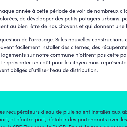
haque année à cette période de voir de nombreux cito
colorées, de développer des petits potagers urbains, p
buent au bien-être de nos citoyens et qui donnent une 
 question de l’arrosage. Si les nouvelles constructions
vent facilement installer des citernes, des récupérat
logements sur notre commune n’offrent pas cette possi
 représenter un coût pour le citoyen mais représente
vent obligés d’utiliser l’eau de distribution.
s récupérateurs d’eau de pluie soient installés aux a
, et d’autre part, d’établir des partenariats avec le
les, le SPF Finances, la SNCB, Bpost, la zone de secour