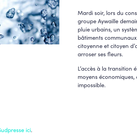
Mardi soir, lors du co
groupe Aywaille demain 
pluie urbains, un systè
bâtiments communaux. Et
citoyenne et citoyen d’
arroser ses fleurs.
L’accès à la transition
moyens économiques, c
impossible.
Sudpresse ici
.