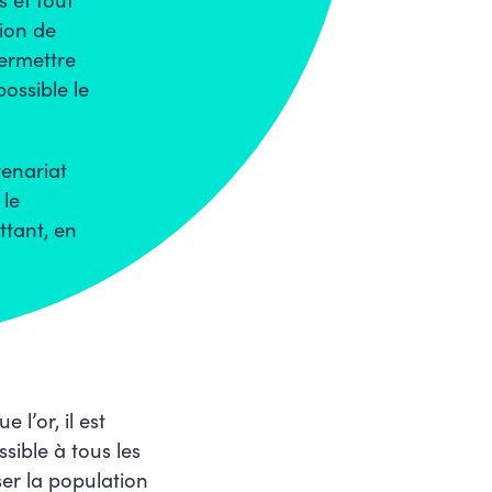
tion de
permettre
ossible le
tenariat
 le
ttant, en
l’or, il est
sible à tous les
ser la population